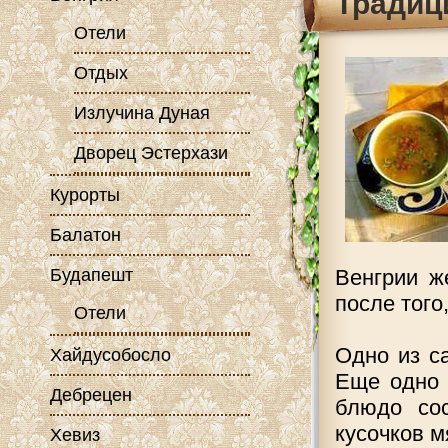
Традиц
Отели
Отдых
Излучина Дуная
Дворец Эстерхази
Курорты
Балатон
Будапешт
Венгрии ж
после того
Отели
Одно из с
Хайдусобосло
Еще одно 
Дебрецен
блюдо со
кусочков м
Хевиз