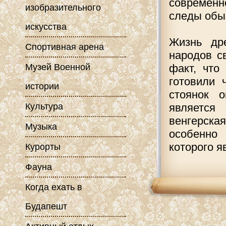
современн
изобразительного
следы обы
искусства
Жизнь др
Спортивная арена
народов с
Музей Военной
факт, что
готовили 
истории
стоянок 
Культура
является
венгерска
Музыка
особенно 
которого я
Курорты
Фауна
Когда ехать в
Будапешт