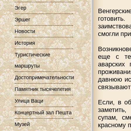
Эгер
Венгерск
готовит
Эршег
заимствов
Новости
смогли пр
История
Возникнов
Туристические
еще с те
аварских
маршруты
проживан
Достопримечательности
давнюю ис
связывают 
Памятник тысячелетия
Улица Ваци
Если, в о
заметить,
Концертный зал Пешта
супам, см
Музей
красному п