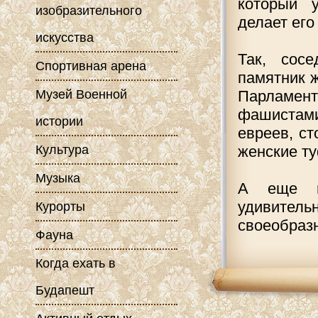
который у
изобразительного
делает ег
искусства
Так, сос
Спортивная арена
памятник 
Музей Военной
Парламен
фашистам
истории
евреев, ст
Культура
женские ту
Музыка
А еще в
удивител
Курорты
своеобразн
Фауна
Когда ехать в
Будапешт