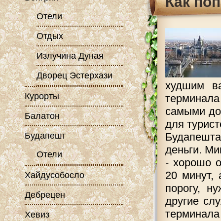
Как по
Отели
Отдых
Излучина Дуная
Дворец Эстерхази
худшим ва
Курорты
терминала
самыми до
Балатон
для турист
Будапешт
Будапешта
деньги. Ми
Отели
- хорошо 
20 минут,
Хайдусобосло
порогу, н
Дебрецен
другие сл
терминала 
Хевиз