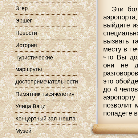
Эгер
Эти бо
аэропорта,
Эршег
выйдите из
специаль
Новости
вызвать т
История
месту в те
что Вы до
Туристические
они не д
маршруты
разговоро
это обойде
Достопримечательности
до 4 чело
Памятник тысячелетия
аэропорт
позволит 
Улица Ваци
попадете в
Концертный зал Пешта
Музей