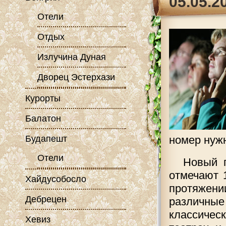
05.05.2
Отели
Отдых
Излучина Дуная
Дворец Эстерхази
Курорты
Балатон
Будапешт
номер нужн
Отели
Новый г
отмечают 
Хайдусобосло
протяжени
Дебрецен
различные
классичес
Хевиз