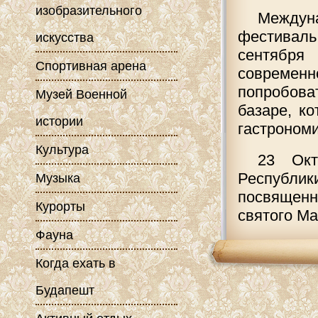
изобразительного
Междун
фестивал
искусства
сентября
Спортивная арена
современн
попробов
Музей Военной
базаре, к
истории
гастрономи
Культура
23 Окт
Республи
Музыка
посвященн
Курорты
святого Ма
Фауна
Когда ехать в
Будапешт