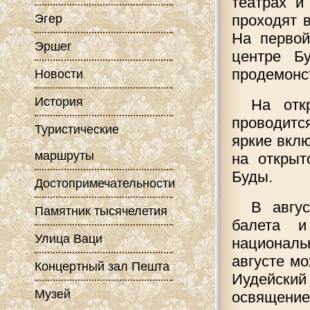
театрах и
Эгер
проходят 
На первой
Эршег
центре Б
продемонст
Новости
История
На отк
проводитс
Туристические
яркие вклю
маршруты
на открыт
Буды.
Достопримечательности
В авгу
Памятник тысячелетия
балета и
Улица Ваци
националь
августе м
Концертный зал Пешта
Иудейский
Музей
освящение 