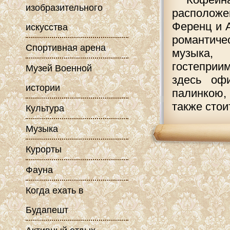
изобразительного
располож
Ференц и А
искусства
романтич
Спортивная арена
музыка,
гостеприи
Музей Военной
здесь оф
истории
палинкою,
также стои
Культура
Музыка
Курорты
Фауна
Когда ехать в
Будапешт