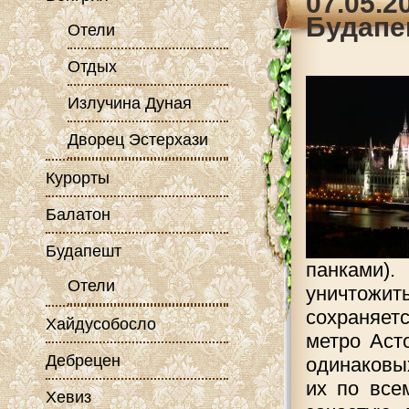
07.05.
Будапе
Отели
Отдых
Излучина Дуная
Дворец Эстерхази
Курорты
Балатон
Будапешт
панками)
Отели
уничтожи
сохраняет
Хайдусобосло
метро Аст
Дебрецен
одинаковы
их по все
Хевиз