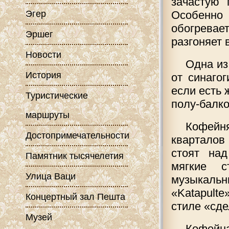
зачастую 
Эгер
Особенно 
обогревае
Эршег
разгоняет 
Новости
Одна из
История
от синаго
если есть 
Туристические
полу-балко
маршруты
Кофейня
Достопримечательности
кварталов
стоят на
Памятник тысячелетия
мягкие с
Улица Ваци
музыкаль
«Katapultе
Концертный зал Пешта
стиле «сде
Музей
Кофей