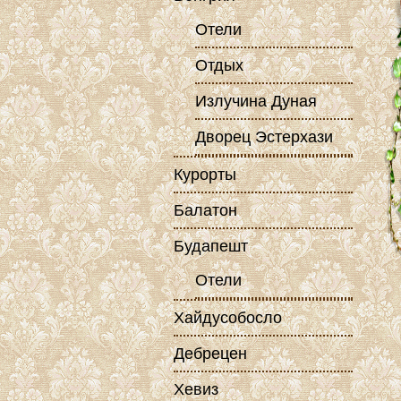
Отели
Отдых
Излучина Дуная
Дворец Эстерхази
Курорты
Балатон
Будапешт
Отели
Хайдусобосло
Дебрецен
Хевиз