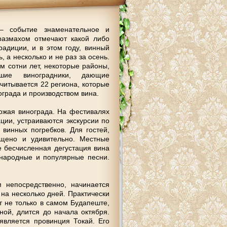
– событие знаменательное и
размахом отмечают какой либо
радиции, и в этом году, винный
 а несколько и не раз за осень.
м сотни лет, некоторые районы,
шие виноградники, дающие
читывается 22 региона, которые
града и производством вина.
ожая винограда. На фестивалях
ции, устраиваются экскурсии по
винных погребков. Для гостей,
щено и удивительно. Местные
е бесчисленная дегустация вина
народные и популярные песни.
 непосредственно, начинается
 на несколько дней. Практически
т не только в самом Будапеште,
ной, длится до начала октября.
вляется провинция Токай. Его