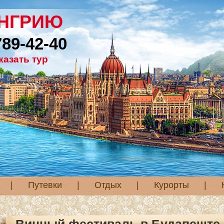
ЕНГРИЮ
789-42-40
казать тур
|
Путевки
|
Отдых
|
Курорты
|