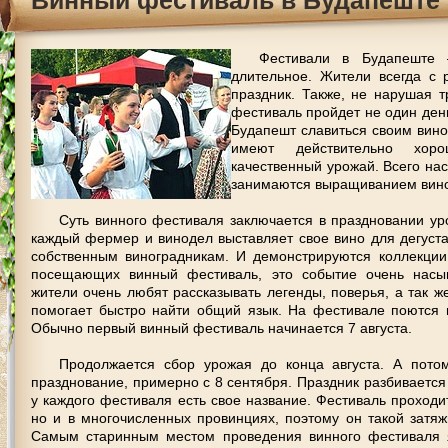
Винный фестиваль в Будапеште
Фестивали в Будапеште 
длительное. Жители всегда с 
праздник. Также, не нарушая т
фестиваль пройдет не один день,
Будапешт славиться своим вино
имеют действительно хоро
качественный урожай. Всего нас
занимаются выращиванием вино
Суть винного фестиваля заключается в праздновании ур
каждый фермер и винодел выставляет свое вино для дегуста
собственным виноградникам. И демонстрируются коллекции 
посещающих винный фестиваль, это событие очень насы
жители очень любят рассказывать легенды, поверья, а так ж
помогает быстро найти общий язык. На фестивале поются 
Обычно первый винный фестиваль начинается 7 августа.
Продолжается сбор урожая до конца августа. А потом
празднование, примерно с 8 сентября. Праздник разбивается
у каждого фестиваля есть свое название. Фестиваль проходи
но и в многочисленных провинциях, поэтому он такой затяж
Самым старинным местом проведения винного фестиваля я