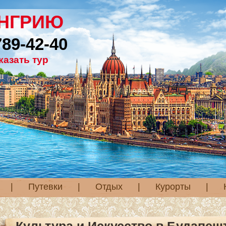
ЕНГРИЮ
789-42-40
казать тур
|
Путевки
|
Отдых
|
Курорты
|