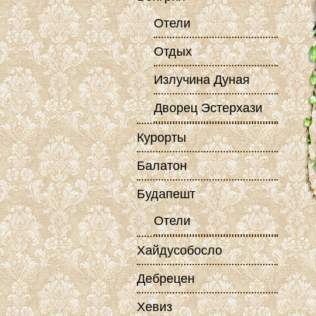
Отели
Отдых
Излучина Дуная
Дворец Эстерхази
Курорты
Балатон
Будапешт
Отели
Хайдусобосло
Дебрецен
Хевиз