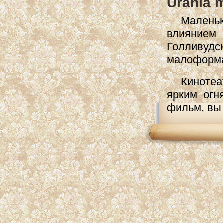
Urania 
Маленьк
влиянием
Голливуд
малоформат
Киноте
ярким огн
фильм, вы