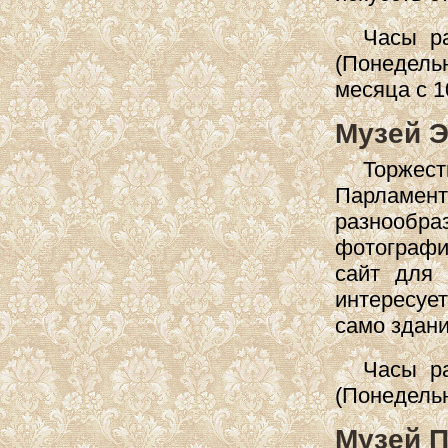
Часы ра
(Понедел
месяца с 1
Музей Э
Торжест
Парламе
разнообр
фотографи
сайт для
интересуе
само здани
Часы ра
(Понедель
Музей П