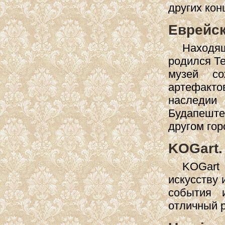
других кон
Еврейск
Находящ
родился Т
музей со
артефакт
наследии 
Будапеште
другом гор
KOGart.
KOGart
искусству 
события 
отличный р