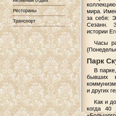
Активный отдых
коллекцию
Рестораны
мира. Име
за себя: 
Транспорт
Сезанн. 
истории Ег
Часы ра
(Понедельн
Парк Ск
В парке
бывших в
коммунизма
и других г
Как и д
когда 40
«Большого