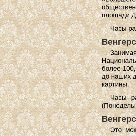
обществе
площади Д
Часы ра
Венгерс
Занима
Националь
более 100,
до наших 
картины.
Часы ра
(Понедель
Венгер
Это мож