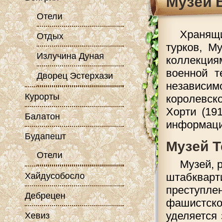
Музей 
Отели
Хранящи
Отдых
турков, М
Излучина Дуная
коллекция
военной т
Дворец Эстерхази
независи
Курорты
королевс
Хорти (19
Балатон
информаци
Будапешт
Музей Т
Отели
Музей, 
Хайдусобосло
штабквар
преступл
Дебрецен
фашистско
уделяется
Хевиз