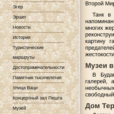
Второй Мир
Эгер
Танк в
Эршег
напоминан
Новости
многих же
реконстру
История
картину г
предателе
Туристические
жестокости
маршруты
Музеи в
Достопримечательности
В Буда
Памятник тысячелетия
галерей, 
необычных
Улица Ваци
свободный
Концертный зал Пешта
Дом Тер
Музей