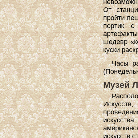
невозможн
От станц
пройти пеш
портик с
артефакты
шедевр «к
куски раск
Часы ра
(Понедельн
Музей Л
Распол
Искусств,
проведен
искусства
американс
искусств с