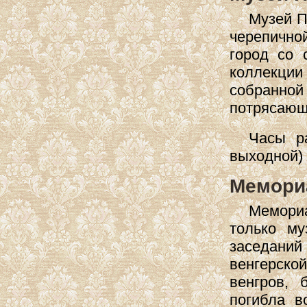
Музей П
черепично
город со 
коллекци
собранной
потрясающ
Часы р
выходной)
Мемориа
Мемори
только м
заседани
венгерско
венгров,
погибла 