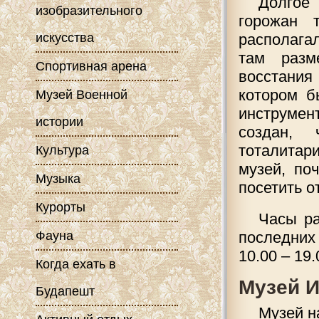
Долгое
изобразительного
горожан 
искусства
располагал
там разм
Спортивная арена
восстания
котором б
Музей Военной
инструмен
истории
создан, 
тоталитар
Культура
музей, по
Музыка
посетить о
Курорты
Часы ра
Фауна
последних
10.00 – 19
Когда ехать в
Музей И
Будапешт
Музей н