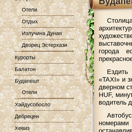
Будапе
Отели
Столиц
Отдых
архитект
Излучина Дуная
художест
выставочн
Дворец Эстерхази
города е
Курорты
прекрасно
Балатон
Ездить
«TAXI» и 
Будапешт
дверном ст
Отели
HUF, мину
водитель д
Хайдусобосло
Автобус
Дебрецен
номерам
Хевиз
останавл