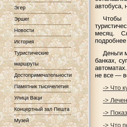
автобуса, 
Эгер
Чтобы 
Эршег
туристиче
Новости
месяц. С
подробнее 
История
Деньги 
Туристические
банках, су
маршруты
автоматах.
не все — в
Достопримечательности
Памятник тысячелетия
-> Что к
Улица Ваци
-> Лече
Концертный зал Пешта
-> Пока
Музей
-> Что 