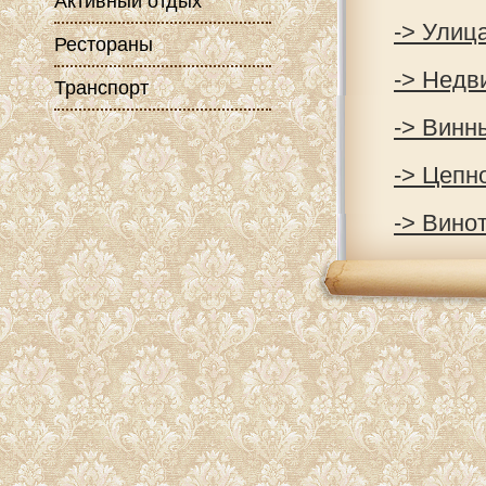
Активный отдых
-> Улиц
Рестораны
-> Недв
Транспорт
-> Винн
-> Цепн
-> Вино