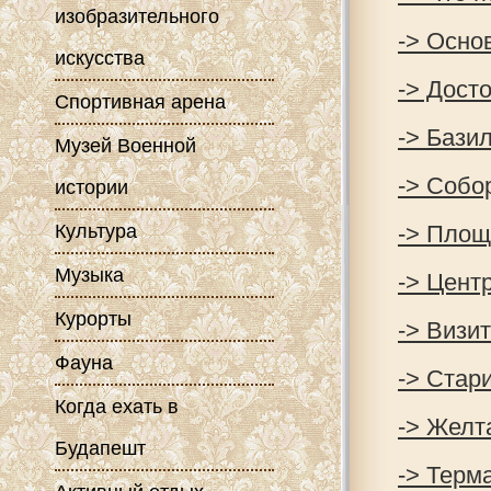
изобразительного
-> Осно
искусства
-> Дост
Спортивная арена
-> Бази
Музей Военной
-> Собо
истории
Культура
-> Площ
Музыка
-> Цент
Курорты
-> Визи
Фауна
-> Стар
Когда ехать в
-> Желт
Будапешт
-> Терм